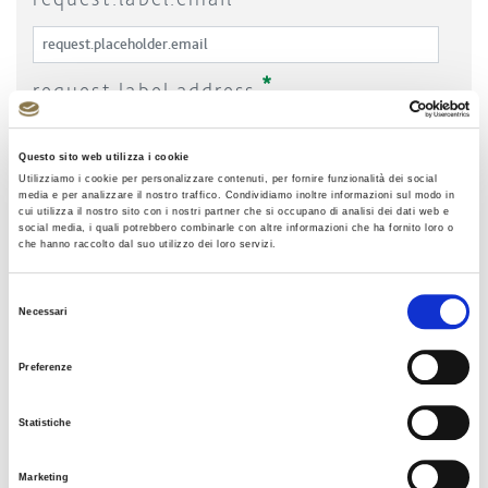
Required
request.label.address
Questo sito web utilizza i cookie
Required
request.label.locality
Utilizziamo i cookie per personalizzare contenuti, per fornire funzionalità dei social
media e per analizzare il nostro traffico. Condividiamo inoltre informazioni sul modo in
cui utilizza il nostro sito con i nostri partner che si occupano di analisi dei dati web e
social media, i quali potrebbero combinarle con altre informazioni che ha fornito loro o
che hanno raccolto dal suo utilizzo dei loro servizi.
Required
request.label.province
Selezione
Necessari
del
consenso
Required
request.label.postal-code
Preferenze
Statistiche
request.label.request-type
Marketing