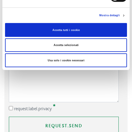
request.label.request-type.complaint
request.label.request-type.suggestion
Mostra dettagli
request.label.request-type.viability-info
request.label.benefit
Accetta tutti i cookie
request.label.benefit.yes
request.label.benefit.no
Accetta selezionati
Required
request.label.description
Usa solo i cookie necessari
Required
request.label.privacy
REQUEST.SEND