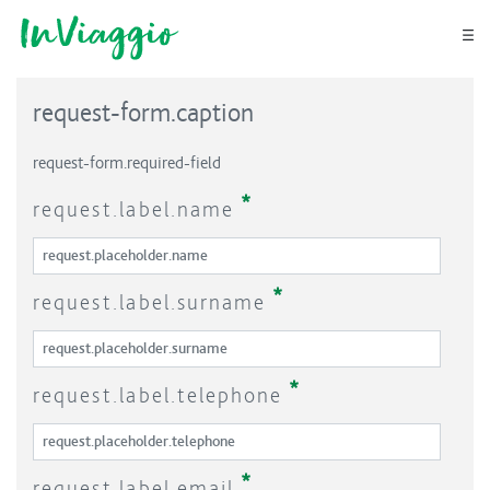
Skip to Main Content
Go to main menu
Go to footer
request-form.caption
request-form.required-field
Required
request.label.name
Required
request.label.surname
Required
request.label.telephone
Required
request.label.email