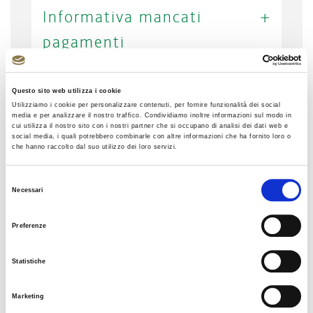
Informativa mancati
pagamenti
Questo sito web utilizza i cookie
Utilizziamo i cookie per personalizzare contenuti, per fornire funzionalità dei social
media e per analizzare il nostro traffico. Condividiamo inoltre informazioni sul modo in
Informativa procedura
cui utilizza il nostro sito con i nostri partner che si occupano di analisi dei dati web e
social media, i quali potrebbero combinarle con altre informazioni che ha fornito loro o
gare d'appalto
che hanno raccolto dal suo utilizzo dei loro servizi.
Selezione
Necessari
del
Informativa sito
consenso
Preferenze
Informativa telecamere
Statistiche
autostradali e ai caselli
Marketing