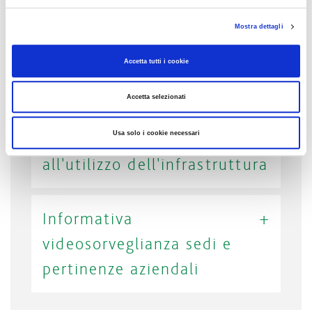
Mostra dettagli
Accetta tutti i cookie
Accetta selezionati
Informativa rimborso
utenti nel caso di limitazioni
Usa solo i cookie necessari
all'utilizzo dell'infrastruttura
Informativa
videosorveglianza sedi e
pertinenze aziendali