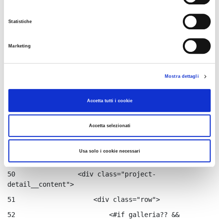
41
                </div> 
42
            </#if> 
Statistiche
43
            <div class="project-detail__title-
wrapper"> 
Marketing
44
                <div class="project-detail__title 
color-primary"> 
Mostra dettagli
45
                    ${titolo.getData()} 
Accetta tutti i cookie
46
                </div> 
47
Accetta selezionati
48
            </div> 
49
            <div class="project-detail__main-
Usa solo i cookie necessari
content"> 
50
                <div class="project-
detail__content"> 
51
                    <div class="row"> 
52
                        <#if galleria?? && 