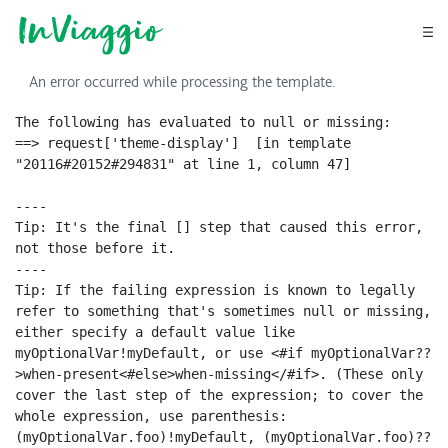
Skip to Main Content
Go to main menu
Go to footer
An error occurred while processing the template.
The following has evaluated to null or missing:

==> request['theme-display']  [in template 
"20116#20152#294831" at line 1, column 47]

----

Tip: It's the final [] step that caused this error, 
not those before it.

----

Tip: If the failing expression is known to legally 
refer to something that's sometimes null or missing, 
either specify a default value like 
myOptionalVar!myDefault, or use <#if myOptionalVar??
>when-present<#else>when-missing</#if>. (These only 
cover the last step of the expression; to cover the 
whole expression, use parenthesis: 
(myOptionalVar.foo)!myDefault, (myOptionalVar.foo)??
