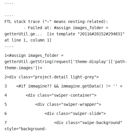
----

----

FTL stack trace ("~" means nesting-related):

	- Failed at: #assign images_folder = 
getterUtil.ge...  [in template "20116#20152#294831" 
at line 1, column 1]

----
1
<#assign images_folder = 
getterUtil.getString(request['theme-display']['path-
theme-images'])> 
2
<div class="project-detail light-grey"> 
3
    <#if immagine?? && immagine.getData() != '' > 
4
        <div class="swiper-container"> 
5
            <div class="swiper-wrapper"> 
6
                <div class="swiper-slide"> 
7
                    <div class="swipe-background" 
style="background-