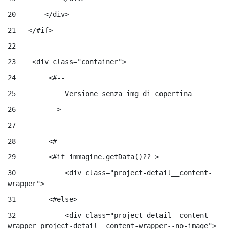
20
       </div> 
21
   </#if> 
22
23
    <div class="container"> 
24
        <#-- 
25
            Versione senza img di copertina 
26
        --> 
27
28
        <#-- 
29
        <#if immagine.getData()?? > 
30
            <div class="project-detail__content-
wrapper"> 
31
        <#else> 
32
            <div class="project-detail__content-
wrapper project-detail__content-wrapper--no-image"> 