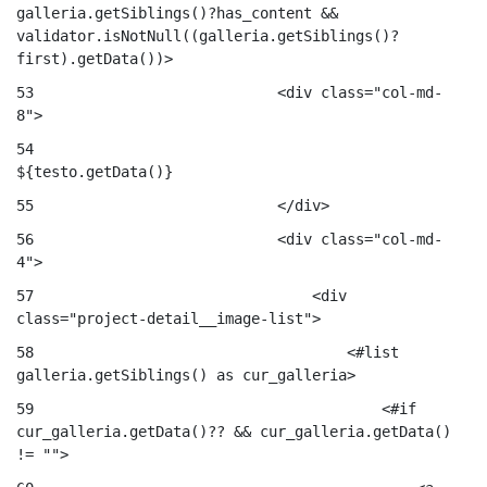
galleria.getSiblings()?has_content && 
validator.isNotNull((galleria.getSiblings()?
first).getData())> 
53
                            <div class="col-md-
8"> 
54
${testo.getData()} 
55
                            </div> 
56
                            <div class="col-md-
4"> 
57
                                <div 
class="project-detail__image-list"> 
58
                                    <#list 
galleria.getSiblings() as cur_galleria> 
59
                                        <#if 
cur_galleria.getData()?? && cur_galleria.getData() 
!= ""> 