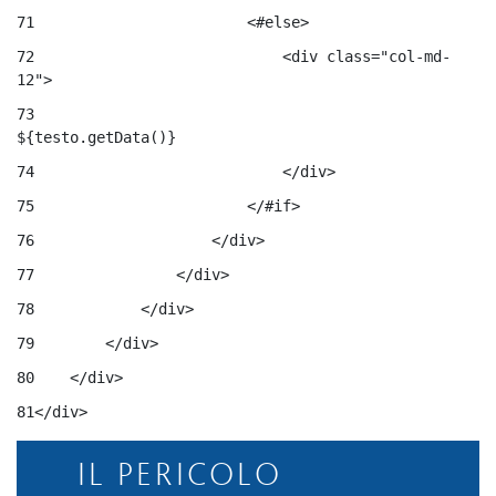
71
                        <#else> 
72
                            <div class="col-md-
12"> 
73
${testo.getData()} 
74
                            </div> 
75
                        </#if> 
76
                    </div> 
77
                </div> 
78
            </div> 
79
        </div> 
80
    </div> 
81
</div> 
IL PERICOLO