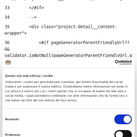
33
        </#if> 
34
        --> 
35
        <div class="project-detail__content-
wrapper"> 
36
            <#if pageGeneratorParentFriendlyUrl?? 
&& 
validator.isNotNull(pageGeneratorParentFriendlyUrl.g
etData())> 
37
                <div class="project-detail__back-
Questo sito web utilizza i cookie
wrapper"> 
Utilizziamo i cookie per personalizzare contenuti, per fornire funzionalità dei social
38
                    <a 
media e per analizzare il nostro traffico. Condividiamo inoltre informazioni sul modo in
cui utilizza il nostro sito con i nostri partner che si occupano di analisi dei dati web e
href="${pageGeneratorParentFriendlyUrl.data}" 
social media, i quali potrebbero combinarle con altre informazioni che ha fornito loro o
class="project-detail__back"> 
che hanno raccolto dal suo utilizzo dei loro servizi.
39
                       <i class="icon-angle-left">
Selezione
</i>${languageUtil.get(locale, 
Necessari
"territori.torna_indietro")} 
del
consenso
40
                    </a> 
Preferenze