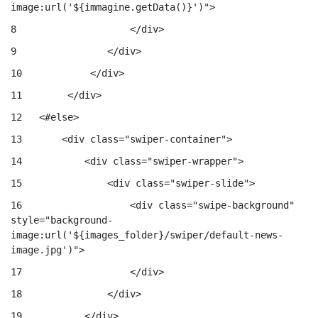
image:url('${immagine.getData()}')"> 
8
                    </div> 
9
                </div> 
10
            </div> 
11
        </div> 
12
   <#else> 
13
       <div class="swiper-container"> 
14
           <div class="swiper-wrapper"> 
15
               <div class="swiper-slide"> 
16
                   <div class="swipe-background" 
style="background-
image:url('${images_folder}/swiper/default-news-
image.jpg')"> 
17
                   </div> 
18
               </div> 
19
           </div> 