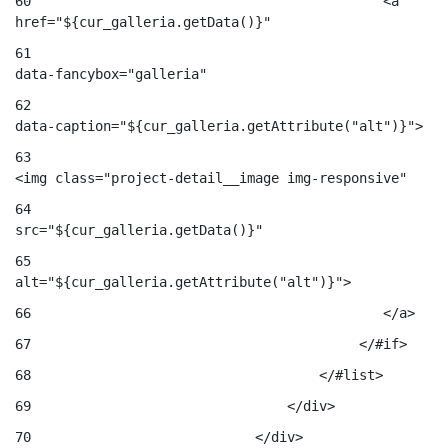
60
                                            <a 
href="${cur_galleria.getData()}" 
61
data-fancybox="galleria" 
62
data-caption="${cur_galleria.getAttribute("alt")}"> 
63
<img class="project-detail__image img-responsive" 
64
src="${cur_galleria.getData()}" 
65
alt="${cur_galleria.getAttribute("alt")}"> 
66
                                            </a> 
67
                                         </#if> 
68
                                    </#list> 
69
                                </div> 
70
                            </div> 