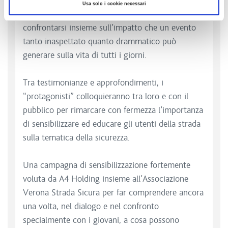
di handbike del GSC Giambenini e agli Ausiliari
Usa solo i cookie necessari
della Viabilità dell’Autostrada A4-A31 per
confrontarsi insieme sull’impatto che un evento
tanto inaspettato quanto drammatico può
generare sulla vita di tutti i giorni.
Tra testimonianze e approfondimenti, i
“protagonisti” colloquieranno tra loro e con il
pubblico per rimarcare con fermezza l’importanza
di sensibilizzare ed educare gli utenti della strada
sulla tematica della sicurezza.
Una campagna di sensibilizzazione fortemente
voluta da A4 Holding insieme all’Associazione
Verona Strada Sicura per far comprendere ancora
una volta, nel dialogo e nel confronto
specialmente con i giovani, a cosa possono