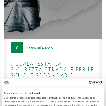
Torna all'elenco
#USALATESTA: LA
SICUREZZA STRADALE PER LE
SCUOLE SECONDARIE
Un ciclo di incontri per coinvolgere i giovani degli
Questo sito web utilizza i cookie
Istituti Scolastici secondari di tutte le province
Utilizziamo i cookie per personalizzare contenuti, per fornire funzionalità dei social
media e per analizzare il nostro traffico. Condividiamo inoltre informazioni sul modo in
che intersecano l’asse viario di A4 e A31.
cui utilizza il nostro sito con i nostri partner che si occupano di analisi dei dati web e