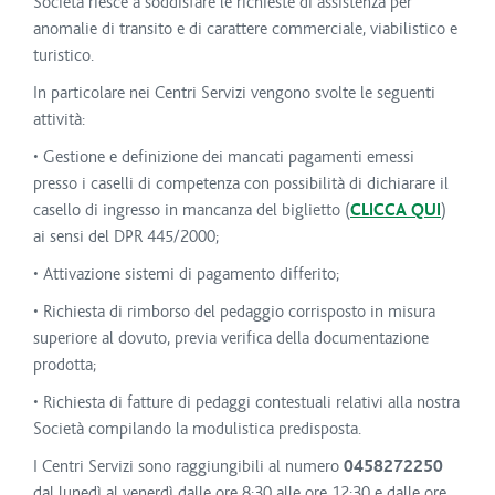
Società riesce a soddisfare le richieste di assistenza per
anomalie di transito e di carattere commerciale, viabilistico e
turistico.
In particolare nei Centri Servizi vengono svolte le seguenti
attività:
• Gestione e definizione dei mancati pagamenti emessi
presso i caselli di competenza con possibilità di dichiarare il
casello di ingresso in mancanza del biglietto (
CLICCA QUI
)
ai sensi del DPR 445/2000;
• Attivazione sistemi di pagamento differito;
• Richiesta di rimborso del pedaggio corrisposto in misura
superiore al dovuto, previa verifica della documentazione
prodotta;
• Richiesta di fatture di pedaggi contestuali relativi alla nostra
Società compilando la modulistica predisposta.
I Centri Servizi sono raggiungibili al numero
0458272250
dal lunedì al venerdì dalle ore 8:30 alle ore 12:30 e dalle ore