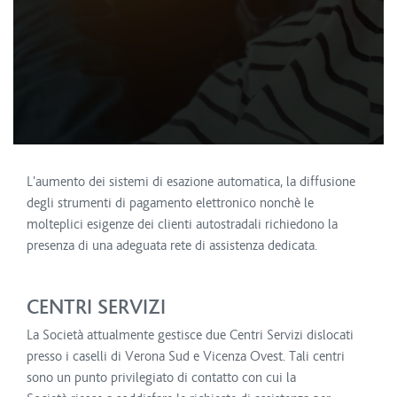
L'aumento dei sistemi di esazione automatica, la diffusione
degli strumenti di pagamento elettronico nonchè le
molteplici esigenze dei clienti autostradali richiedono la
presenza di una adeguata rete di assistenza dedicata.
CENTRI SERVIZI
La Società attualmente gestisce due Centri Servizi dislocati
presso i caselli di Verona Sud e Vicenza Ovest. Tali centri
sono un punto privilegiato di contatto con cui la