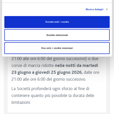
progetto “Costruzione della corsia di emergenza
Mostra dettagli
in A4 in corrispondenza del cavalcaferrovia
Verona Bologna Km 279+530”, in carreggiata Est
Accetta tutti i cookie
(direzione Venezia) dal Km 278+600 al Km
280+200,
tra l’Interconnessione A4-A22 e il
Accetta selezionati
casello di Verona Sud,
i viaggiatori potranno
usufruire di una sola corsia di marcia ridotta
Usa solo i cookie necessari
nella notte di lunedì 22 giugno 2026
(dalle ore
21:00 alle ore 6:00 del giorno successivo) o due
corsie di marcia ridotte
nelle notti da martedì
23 giugno a giovedì 25 giugno 2026,
dalle ore
21:00 alle ore 6:00 del giorno successivo.
La Società profonderà ogni sforzo al fine di
contenere quanto più possibile la durata delle
limitazioni.