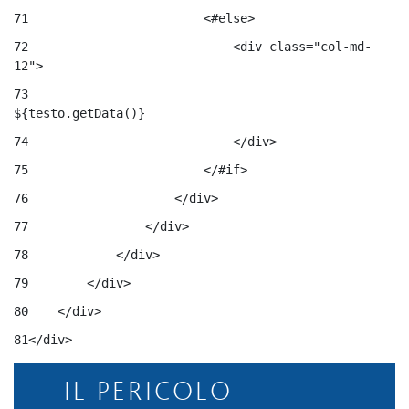
71
                        <#else> 
72
                            <div class="col-md-
12"> 
73
${testo.getData()} 
74
                            </div> 
75
                        </#if> 
76
                    </div> 
77
                </div> 
78
            </div> 
79
        </div> 
80
    </div> 
81
</div> 
IL PERICOLO