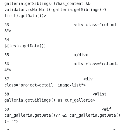
galleria.getSiblings()?has_content && 
validator.isNotNull((galleria.getSiblings()?
first).getData())> 
53
                            <div class="col-md-
8"> 
54
${testo.getData()} 
55
                            </div> 
56
                            <div class="col-md-
4"> 
57
                                <div 
class="project-detail__image-list"> 
58
                                    <#list 
galleria.getSiblings() as cur_galleria> 
59
                                        <#if 
cur_galleria.getData()?? && cur_galleria.getData() 
!= ""> 