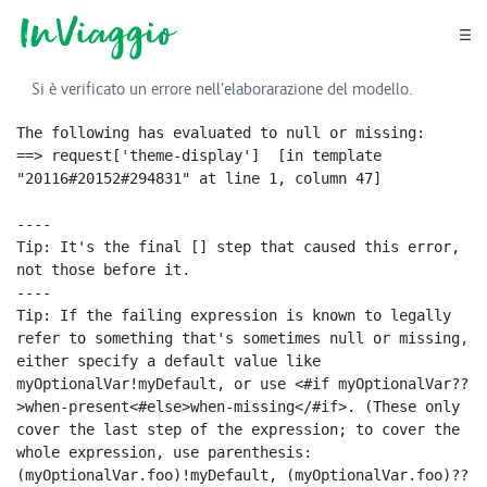
Vai al contenuto principale
Vai al menu di navigazione
Vai al footer
Si è verificato un errore nell'elaborarazione del modello.
The following has evaluated to null or missing:

==> request['theme-display']  [in template 
"20116#20152#294831" at line 1, column 47]

----

Tip: It's the final [] step that caused this error, 
not those before it.

----

Tip: If the failing expression is known to legally 
refer to something that's sometimes null or missing, 
either specify a default value like 
myOptionalVar!myDefault, or use <#if myOptionalVar??
>when-present<#else>when-missing</#if>. (These only 
cover the last step of the expression; to cover the 
whole expression, use parenthesis: 
(myOptionalVar.foo)!myDefault, (myOptionalVar.foo)??
