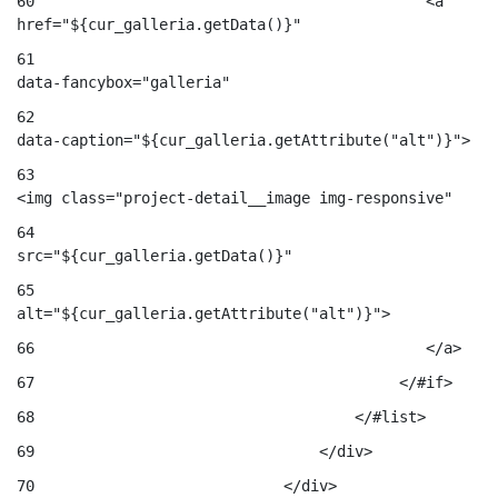
60
                                            <a 
href="${cur_galleria.getData()}" 
61
data-fancybox="galleria" 
62
data-caption="${cur_galleria.getAttribute("alt")}"> 
63
<img class="project-detail__image img-responsive" 
64
src="${cur_galleria.getData()}" 
65
alt="${cur_galleria.getAttribute("alt")}"> 
66
                                            </a> 
67
                                         </#if> 
68
                                    </#list> 
69
                                </div> 
70
                            </div> 