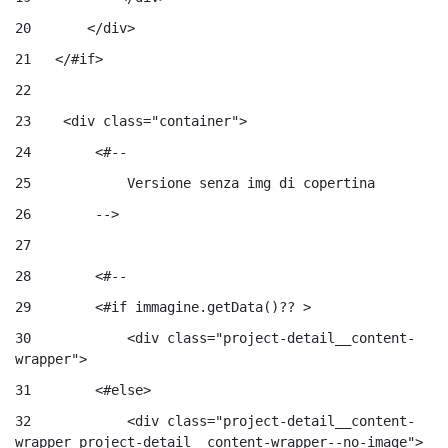
20
       </div> 
21
   </#if> 
22
23
    <div class="container"> 
24
        <#-- 
25
            Versione senza img di copertina 
26
        --> 
27
28
        <#-- 
29
        <#if immagine.getData()?? > 
30
            <div class="project-detail__content-
wrapper"> 
31
        <#else> 
32
            <div class="project-detail__content-
wrapper project-detail__content-wrapper--no-image"> 