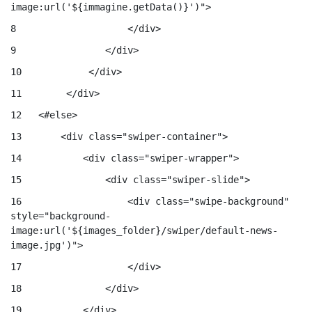
image:url('${immagine.getData()}')"> 
8
                    </div> 
9
                </div> 
10
            </div> 
11
        </div> 
12
   <#else> 
13
       <div class="swiper-container"> 
14
           <div class="swiper-wrapper"> 
15
               <div class="swiper-slide"> 
16
                   <div class="swipe-background" 
style="background-
image:url('${images_folder}/swiper/default-news-
image.jpg')"> 
17
                   </div> 
18
               </div> 
19
           </div> 