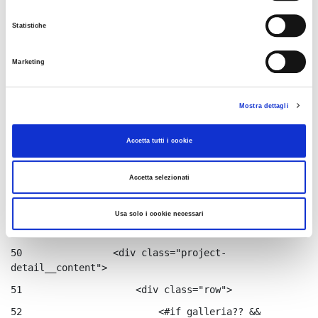
41
                </div> 
Statistiche
42
            </#if> 
43
            <div class="project-detail__title-
Marketing
wrapper"> 
44
                <div class="project-detail__title 
color-primary"> 
Mostra dettagli
45
                    ${titolo.getData()} 
Accetta tutti i cookie
46
                </div> 
47
Accetta selezionati
48
            </div> 
49
            <div class="project-detail__main-
Usa solo i cookie necessari
content"> 
50
                <div class="project-
detail__content"> 
51
                    <div class="row"> 
52
                        <#if galleria?? && 