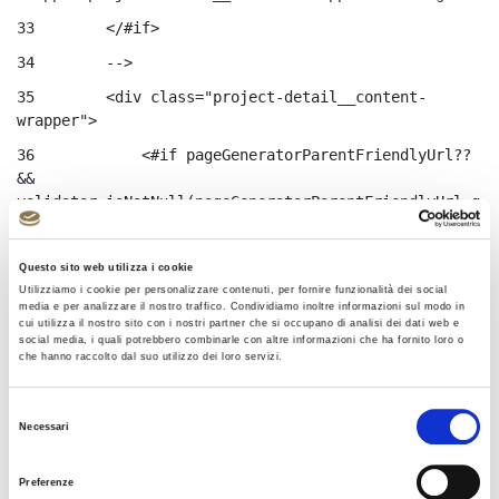
33
        </#if> 
34
        --> 
35
        <div class="project-detail__content-
wrapper"> 
36
            <#if pageGeneratorParentFriendlyUrl?? 
&& 
validator.isNotNull(pageGeneratorParentFriendlyUrl.g
etData())> 
37
                <div class="project-detail__back-
Questo sito web utilizza i cookie
wrapper"> 
Utilizziamo i cookie per personalizzare contenuti, per fornire funzionalità dei social
media e per analizzare il nostro traffico. Condividiamo inoltre informazioni sul modo in
38
                    <a 
cui utilizza il nostro sito con i nostri partner che si occupano di analisi dei dati web e
href="${pageGeneratorParentFriendlyUrl.data}" 
social media, i quali potrebbero combinarle con altre informazioni che ha fornito loro o
che hanno raccolto dal suo utilizzo dei loro servizi.
class="project-detail__back"> 
39
                       <i class="icon-angle-left">
Selezione
</i>${languageUtil.get(locale, 
Necessari
del
"territori.torna_indietro")} 
consenso
40
                    </a> 
Preferenze