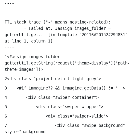
----

----

FTL stack trace ("~" means nesting-related):

	- Failed at: #assign images_folder = 
getterUtil.ge...  [in template "20116#20152#294831" 
at line 1, column 1]

----
1
<#assign images_folder = 
getterUtil.getString(request['theme-display']['path-
theme-images'])> 
2
<div class="project-detail light-grey"> 
3
    <#if immagine?? && immagine.getData() != '' > 
4
        <div class="swiper-container"> 
5
            <div class="swiper-wrapper"> 
6
                <div class="swiper-slide"> 
7
                    <div class="swipe-background" 
style="background-