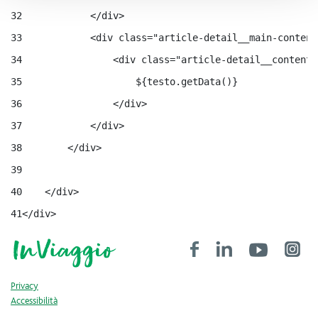
32
            </div> 
33
            <div class="article-detail__main-content
34
                <div class="article-detail__content"
35
                    ${testo.getData()} 
36
                </div> 
37
            </div> 
38
        </div> 
39
40
    </div> 
41
</div> 
Privacy
Accessibilità