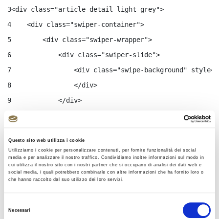
3
<div class="article-detail light-grey"> 
4
    <div class="swiper-container"> 
5
        <div class="swiper-wrapper"> 
6
            <div class="swiper-slide"> 
7
                <div class="swipe-background" style="
8
                </div> 
9
            </div> 
10
        </div> 
11
    </div> 
Questo sito web utilizza i cookie
12
Utilizziamo i cookie per personalizzare contenuti, per fornire funzionalità dei social
media e per analizzare il nostro traffico. Condividiamo inoltre informazioni sul modo in
13
    <div class="container"> 
cui utilizza il nostro sito con i nostri partner che si occupano di analisi dei dati web e
social media, i quali potrebbero combinarle con altre informazioni che ha fornito loro o
14
        <div class="article-detail__content-wrapper"
che hanno raccolto dal suo utilizzo dei loro servizi.
15
            <#if friendlyURLs?? > 
Selezione
16
          	  <#assign friendlyUrlReplace= 
Necessari
del