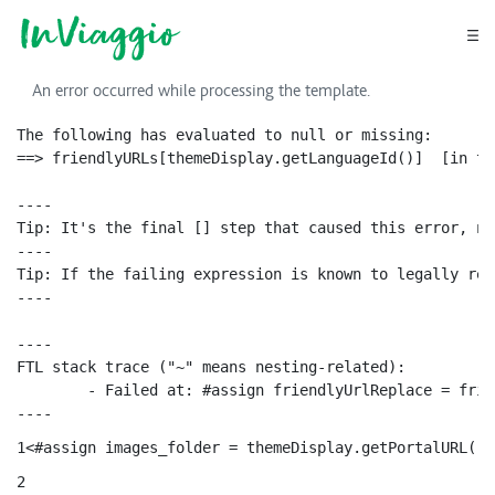
Skip to Main Content
Go to main menu
Go to footer
An error occurred while processing the template.
The following has evaluated to null or missing:

==> friendlyURLs[themeDisplay.getLanguageId()]  [in te
----

Tip: It's the final [] step that caused this error, no
----

Tip: If the failing expression is known to legally ref
----

----

FTL stack trace ("~" means nesting-related):

	- Failed at: #assign friendlyUrlReplace = friendly...  [in template "20116#20152#AVVISODETTAGLIO" at line 16, column 19]

----
1
<#assign images_folder = themeDisplay.getPortalURL()+
2